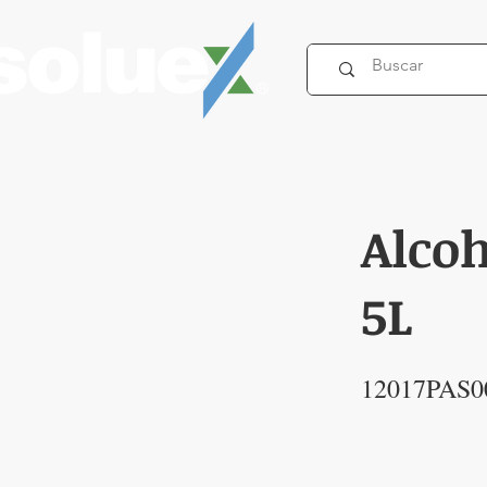
Alcoh
5L
12017PAS0