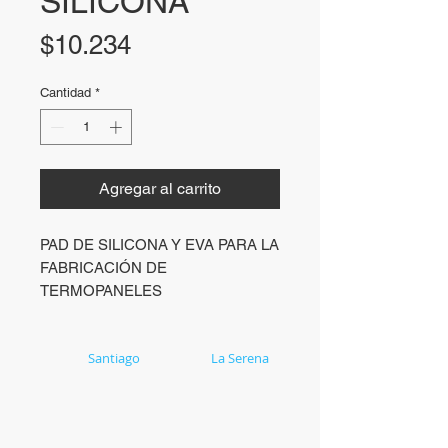
SILICONA
Precio
$10.234
Cantidad
*
Agregar al carrito
PAD DE SILICONA Y EVA PARA LA
FABRICACIÓN DE
TERMOPANELES
Casa Matriz
Santiago
Soluex
La Serena
Carlota Guzmán 1298
Av. Amanecer 2010,
Renca
Bodega L10 Coquimbo
Región Metropolitana
Región de Coquimbo
+56 2 2656 9500
+56 2 2386 3572
+56 9 4492 8831
+56 9 3420 0774