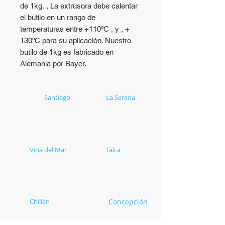
de 1kg. , La extrusora debe calentar
el butilo en un rango de
temperaturas entre +110ºC , y , +
130ºC para su aplicación. Nuestro
butilo de 1kg es fabricado en
Alemania por Bayer.
Casa Matriz
Santiago
Soluex
La Serena
Carlota Guzmán 1298
Av. Amanecer 2010,
Renca
Bodega L10 Coquimbo
Región Metropolitana
Región de Coquimbo
+56 2 2656 9500
+56 2 2386 3572
+56 9 4492 8831
+56 9 3420 0774
Soluex
Viña del Mar
Soluex
Talca
Camino Internacional 5155
Tres Sur 1574
Concón
Talca
Región de Valparaíso
Región del Maule
+56 2 2386 3556
+56 2 2386 3558
+56 9 2372 1824
+56 9 4000 3928
Soluex
Chillán
Soluex
Concepción
Av. Bernardo O´Higgins
Av. Manuel Rodríguez 752
3861, Bodega 7
Concepción
Chillán Viejo