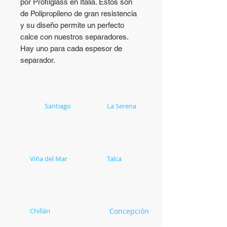
por Profilglass en Italia. Estos son
de Polipropileno de gran resistencia
y su diseño permite un perfecto
calce con nuestros separadores.
Hay uno para cada espesor de
separador.
Casa Matriz
Santiago
Soluex
La Serena
Carlota Guzmán 1298
Av. Amanecer 2010,
Renca
Bodega L10 Coquimbo
Región Metropolitana
Región de Coquimbo
+56 2 2656 9500
+56 2 2386 3572
+56 9 4492 8831
+56 9 3420 0774
Soluex
Viña del Mar
Soluex
Talca
Camino Internacional 5155
Tres Sur 1574
Concón
Talca
Región de Valparaíso
Región del Maule
+56 2 2386 3556
+56 2 2386 3558
+56 9 2372 1824
+56 9 4000 3928
Soluex
Chillán
Soluex
Concepción
Av. Bernardo O´Higgins
Av. Manuel Rodríguez 752
3861, Bodega 7