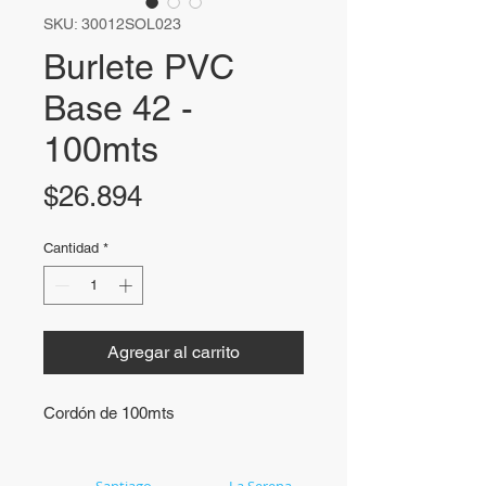
SKU: 30012SOL023
Burlete PVC
Base 42 -
100mts
Precio
$26.894
Cantidad
*
Agregar al carrito
Cordón de 100mts
Casa Matriz
Santiago
Soluex
La Serena