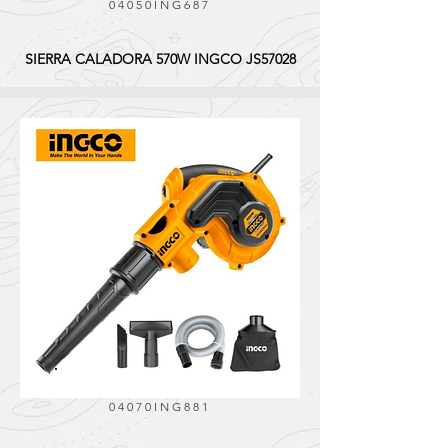
04050ING687
SIERRA CALADORA 570W INGCO JS57028
04070ING881